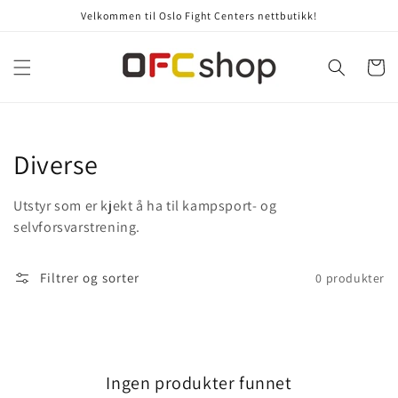
Gå videre
Velkommen til Oslo Fight Centers nettbutikk!
til
innholdet
Handleku
Samling:
Diverse
Utstyr som er kjekt å ha til kampsport- og
selvforsvarstrening.
Filtrer og sorter
0 produkter
Ingen produkter funnet